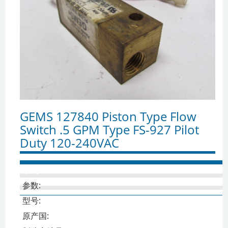
GEMS 127840 Piston Type Flow
Switch .5 GPM Type FS-927 Pilot
Duty 120-240VAC
系列:
参数:
型号:
原产国: