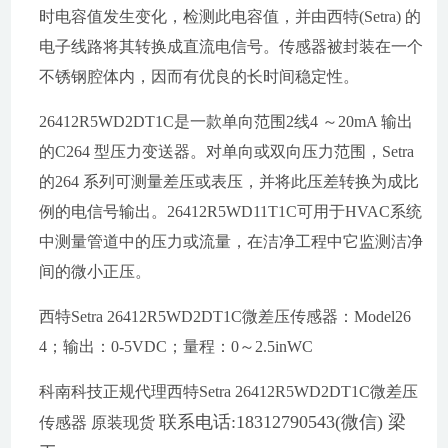
时电容值发生变化，检测此电容值，并由西特(Setra) 的
电子线路将其转换成直流电信号。传感器被封装在一个
不锈钢腔体内，因而有优良的长时间稳定性。
26412R5WD2DT1C
是一款单向范围2线4 ～20mA 输出
的C264 型压力变送器。对单向或双向压力范围，Setra
的264 系列可测量差压或表压，并将此压差转换为成比
例的电信号输出。26412R5WD11T1C可用于HVAC系统
中测量管道中的压力或流量，在洁净工程中它监测洁净
间的微小正压。
西特Setra
26412R5WD2DT1C
微差压传感器：Model26
4；输出：0-5VDC；量程：0～2.5inWC
科南科技正规代理西特Setra
26412R5WD2DT1C
微差压
联系电话:18312790543(微信) 梁
传感器 原装现货