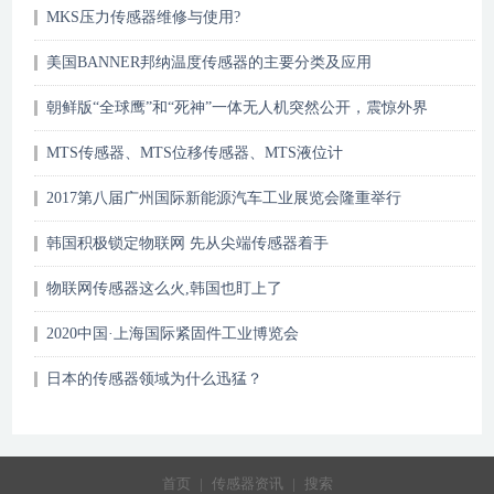
MKS压力传感器维修与使用?
美国BANNER邦纳温度传感器的主要分类及应用
朝鲜版“全球鹰”和“死神”一体无人机突然公开，震惊外界
MTS传感器、MTS位移传感器、MTS液位计
2017第八届广州国际新能源汽车工业展览会隆重举行
韩国积极锁定物联网 先从尖端传感器着手
物联网传感器这么火,韩国也盯上了
2020中国·上海国际紧固件工业博览会
日本的传感器领域为什么迅猛？
首页
|
传感器资讯
|
搜索