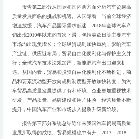
报告第二部分从国际和国内两方面分析汽车贸易高
质量发展面临的挑战和机遇。从国际看，当前全球经济
增速放缓，汽车产品国际需求低迷，2018年全球汽车产
销出现2010年以来的首次下滑，包括美欧日等主要汽车
市场均出现负增长；全球经贸规则加快重构，影响汽车
产业链、供应链布局，贸易自由化便利化与保护主义并
行；全球汽车技术法规加严，新能源汽车出口迎来机
遇。从国内看，贸易和投资自由化便利化不断推进，商
品和要素流动型开放向规则制度型开放加快转变，为汽
车贸易高质量发展提供了有利环境。企业更加重视技术
研发、产品质量、品牌建设和用户体验，经营质量不断
提升，中国汽车产业和市场步入提质升级新阶段。
报告第三部分系统总结近年来我国汽车贸易高质量
发展所取得的成绩。贸易规模稳中有升。2013－2018