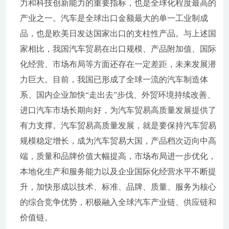
力和科技创新能力的重要指标，也是全球化程度最高的
产业之一。汽车是全球出口金额最大的单一工业制成
品，也是欧美日发达国家出口的支柱性产品。与上述国
家相比，我国汽车贸易在出口规模、产品附加值、国际
化经营、市场布局等方面还存在一定差距，未来发展潜
力巨大。目前，我国已形成了全球一流的汽车制造体
系、国内企业加快“走出去”步伐、外贸环境持续改善、
进口汽车市场长期向好，为汽车贸易高质量发展提供了
有力支撑。汽车贸易高质量发展，就是要保持汽车贸易
规模稳定增长，成为汽车贸易大国，产品档次迈向中高
端，质量和品牌价值大幅提高，市场布局进一步优化，
本地化生产和服务能力以及企业国际化经营水平不断提
升，加快形成以技术、标准、品牌、质量、服务为核心
的综合竞争优势，积极融入全球汽车产业链、供应链和
价值链。