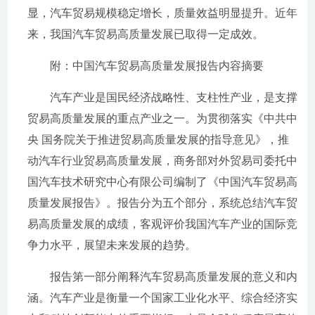
显，汽车贸易规模稳定增长，质量效益明显提升。近年
来，我国汽车贸易高质量发展已取得一定成效。
附：中国汽车贸易高质量发展报告内容摘要
汽车产业是国民经济战略性、支柱性产业，是支撑
贸易高质量发展的重点产业之一。为贯彻落实《中共中
央 国务院关于推进贸易高质量发展的指导意见》，推
动汽车行业贸易高质量发展，商务部对外贸易司委托中
国汽车技术研究中心有限公司编制了《中国汽车贸易高
质量发展报告》。报告分为五个部分，系统总结汽车贸
易高质量发展的成绩，客观评价我国汽车产业的国际竞
争力水平，展望未来发展的趋势。
报告第一部分阐释汽车贸易高质量发展的意义和内
涵。汽车产业是衡量一个国家工业化水平、综合经济实