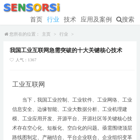
首页
行业
技术
应用及案例
搜索
您所在的位置：
主页
>
行业
>
我国工业互联网急需突破的十大关键核心技术
人气：1367
工业互联网
当下，我国工业控制、工业软件、工业网络、工业
信息安全、边缘智能、工业大数据分析、工业机理建
模、工业应用开发、开源平台、开源社区等关键核心技
术存在空心化、短板化、空白化的问题。亟需围绕顶层
路线图制定、产融结合、平台企业联合、企业组织变革