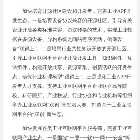
加快培育开源社区建设和开发者，完善工业APP开
发生态。一是培育设备协议兼容的开源社区。引导有关
企业开放各类标准兼容、协议转换的技术，实现工业数
据在多源设备、异构系统之间的有序流动，确保设
备“联得上”。二是培育行业共性知识开放的开源社区。
引导工业互联网平台企业开放开发工具、知识组件、算
法组件，构建开放共享、资源富集、创新活跃的开发生
态，确保行业机理模型“跟得上”。三是强化工业APP开
发者人才支撑。支持工业互联网平台企业联合高等院
校、科研院所、产业联盟、行业协会和专业机构等组织
举办工业互联网“双创”开发者大赛，打造基于工业互联
网平台的“双创”新生态。
加快发展各类工业互联网平台服务商，完善工业互
联网产业生态。一是围绕“一硬+一软+一网+一安全”等