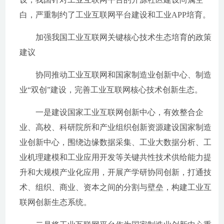
白，严重制约了工业互联网平台建设和工业APP培育。
加强我国工业互联网关键核心技术生态培育的政策
建议
协同推动工业互联网和国家制造业创新中心、制造
业“双创”建设，完善工业互联网核心技术创新生态。
一是建设国家工业互联网创新中心，有效整合企
业、高校、科研院所和产业组织创新资源建设国家制造
业创新中心，围绕边缘数据采集、工业大数据分析、工
业机理建模和工业应用开发等关键共性技术供给能力提
升和大规模产业化应用，开展产学研协同创新，打通技
术、组织、商业、资本之间的分割与壁垒，构建工业互
联网创新生态系统。