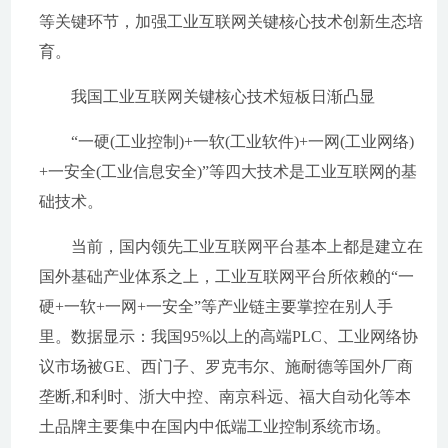
等关键环节，加强工业互联网关键核心技术创新生态培
育。
我国工业互联网关键核心技术短板日渐凸显
“一硬(工业控制)+一软(工业软件)+一网(工业网络)
+一安全(工业信息安全)”等四大技术是工业互联网的基
础技术。
当前，国内领先工业互联网平台基本上都是建立在
国外基础产业体系之上，工业互联网平台所依赖的“一
硬+一软+一网+一安全”等产业链主要掌控在别人手
里。数据显示：我国95%以上的高端PLC、工业网络协
议市场被GE、西门子、罗克韦尔、施耐德等国外厂商
垄断,和利时、浙大中控、南京科远、福大自动化等本
土品牌主要集中在国内中低端工业控制系统市场。