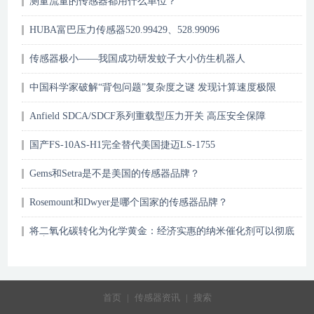
测量流量的传感器都用什么单位？
HUBA富巴压力传感器520.99429、528.99096
传感器极小——我国成功研发蚊子大小仿生机器人
中国科学家破解“背包问题”复杂度之谜 发现计算速度极限
Anfield SDCA/SDCF系列重载型压力开关 高压安全保障
国产FS-10AS-H1完全替代美国捷迈LS-1755
Gems和Setra是不是美国的传感器品牌？
Rosemount和Dwyer是哪个国家的传感器品牌？
将二氧化碳转化为化学黄金：经济实惠的纳米催化剂可以彻底
改变气候行动
首页
|
传感器资讯
|
搜索