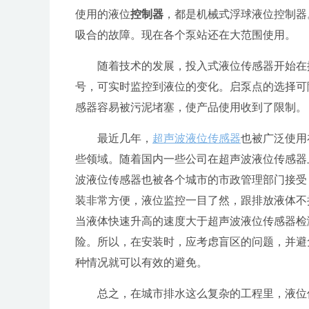
使用的液位
控制器
，都是机械式浮球液位控制器
吸合的故障。现在各个泵站还在大范围使用。
随着技术的发展，投入式
液位传感器
开始在
号，可实时监控到液位的变化。启泵点的选择可
感器
容易被污泥堵塞，使产品使用收到了限制。
最近几年，
超声波
液位传感器
也被广泛使用
些领域。随着国内一些公司在超声波
液位传感器
波
液位传感器
也被各个城市的市政管理部门接受
装非常方便，液位监控一目了然，跟排放液体不
当液体快速升高的速度大于超声波
液位传感器
检
险。所以，在安装时，应考虑盲区的问题，并避
种情况就可以有效的避免。
总之，在城市排水这么复杂的工程里，
液位