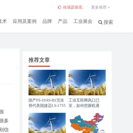
传感器资讯
更多推荐
技术
应用及案例
品牌
产品
工业展会
搜索
推荐文章
国产FS-10AS-H1完全
工业互联网风口已
替代美国捷迈LS-1755
至，如何把握机遇
很
很多
别信