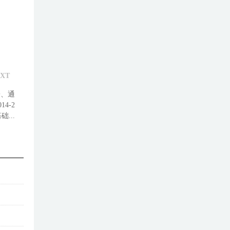
XT
子、通
4-2
...