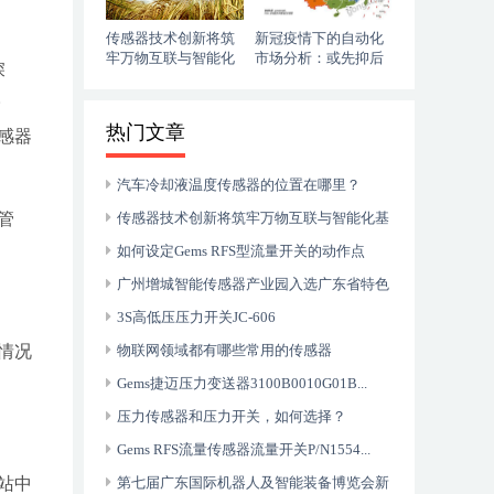
传感器技术创新将筑
​新冠疫情下的自动化
牢万物互联与智能化
市场分析：或先抑后
深
基础
扬
淹
热门文章
感器
汽车冷却液温度传感器的位置在哪里？
管
传感器技术创新将筑牢万物互联与智能化基
础
如何设定Gems RFS型流量开关的动作点
广州增城智能传感器产业园入选广东省特色
产业园
3S高低压压力开关JC-606
情况
物联网领域都有哪些常用的传感器
Gems捷迈压力变送器3100B0010G01B...
压力传感器和压力开关，如何选择？
Gems RFS流量传感器流量开关P/N1554...
站中
第七届广东国际机器人及智能装备博览会新