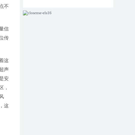
点不
闻发布会圆...
量信
位传
着这
超声
是安
区，
风
，这